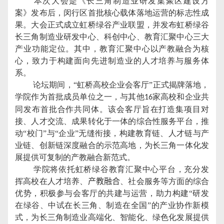
本次大会是《长三角制造业研发集聚区建设方
案》发布后，闵行区首批核心载体落地运营的标志性成
果。大会正式成立虹桥绿谷产业联盟，并发布虹桥绿谷
长三角制造业研发中心、科创中心、教育汇聚中心三大
产业功能定位。其中，教育汇聚中心以产教融合为核
心，致力于构建面向先进制造业的人才培养与服务体
系。
论坛期间，“虹桥高校企业会客厅”正式揭牌落地，
学院作为首批成员单位之一，与其他
家高校和企业共
16
同发布首批合作共同体。该会客厅旨在打造集项目对
接、人才交流、成果转化于一体的综合性服务平台，推
动“校门”与“企业”无缝衔接，构建教育链、人才链与产
业链、创新链深度融合的示范高地，为长三角一体化发
展提供可复制的产教融合新范式。
学院将依托虹桥绿谷教育汇聚中心平台，充分发
挥高校在人才培养、
产教融合
、社会服务等方面的综合
优势，积极参与会客厅的共建与运营，助力构建“研发
在绿谷、中试在长三角、制造在全国”的产业协作新模
式，为长三角制造业高端化、智能化、绿色化发展提供