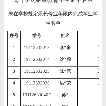
高等学历继续教育学生退学名单
未在学校规定最长修业年限内完成学业学
生名单
序号
学号
姓名
1
19112632013
李
*
豪
工
2
19112632014
沈
*
莉
工
3
19112632023
陈
*
宗
工
4
19112632028
洪
*
荣
工
5
19112633040E
苏
*
工