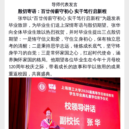
导师代表发言
殷切寄语：百廿传薪守初心 实干笃行启新程
张华以
“
百廿传薪守初心 实干笃行启新程
”
为题发表
毕业致辞，为毕业生们送上深情寄语与殷切期望。张华
向全体毕业生致以热烈祝贺，并对毕业生提出三点殷切
期望：一是恪守信义勤爱，守住立身初心，保有独立思
考的清醒；二是秉持思学志远，锤炼成长底气，坚守终
身学习的自觉；三是常怀家国之心，扛起时代使命，涵
养胸怀家国的格局。他期望各位毕业生在今年十月母校
周年校庆之际，带着成长的故事和学以致用的成果
120
重返校园，共襄盛典。