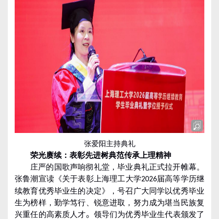
张爱阳主持典礼
荣光赓续：表彰先进树典范
传承上理精神
庄严的国歌声响彻礼堂，毕业典礼正式拉开帷幕。
张鲁潮宣读《关于表彰上海理工大学
届高等学历继
2026
续教育优秀毕业生的决定》，号召广大同学以优秀毕业
生为榜样，勤学笃行、锐意进取，努力成为堪当民族复
兴重任的高素质人才
。
领导们为优秀毕业生代表颁发了