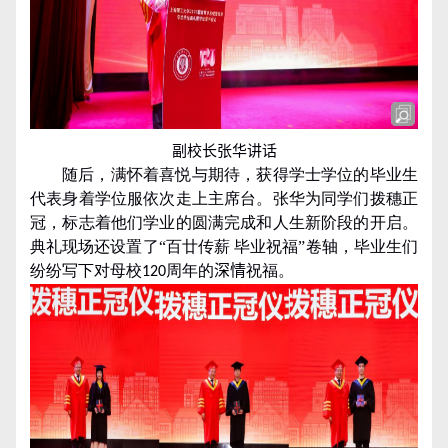
副校长张华讲话
随后，满怀着喜悦与期待，获得学士学位的毕业生
代表身着学位服依次走上主席台。张华为同学们拨穗正
冠，标志着他们学业的圆满完成和人生新阶段的开启。
典礼现场还设置了
“
百廿传薪
毕业祝福
”
卷轴，毕业生们
纷纷写下对母校
周年的
深情
祝福。
120