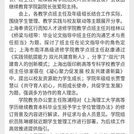
继续教育学院副院长张爱阳主持。
会上，各教学点班主任及年级组长结合工作实际，
围绕学生管理、教学实践与校友联动等主题展开分享。
上海奉贤区行而知人才进修学院教学点班主任刘桂林以
《桥梁与纽带：毕业论文指导中班主任的沟通艺术与责
任担当》为题，探讨了班主任在论文指导中的角色定
位；上海市南洋高级进修学院教学点班主任赵康通过
《实践领航提能力 双元共建育新人》，分享了“双元”共
建育人的创新模式；上海出版印刷高等专科学校教学点
班主任徐家蓓在《凝心聚力促发展 校友共建谱新篇》
中，提出以校友资源助力学生成长；学院年级组长贾雪
慧以《共守育人初心，共担成长使命，共促学生发展》
为题，强调多方协作的育人理念。
学院教务办公室主任陈浦翔对《上海理工大学高等
学历继续教育本科毕业生授予学士学位管理办法》的修
订背景及内容进行解读，并征求与会人员意见。学院组
织员陈琳娜就近期学生管理工作进行部署，为后续工作
高效推进提供指引。