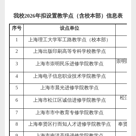
我校
202
6
年拟设置教学点（含校本部）信息表
序号
设点单位
1
上海理工大学军工路教学点（校本部）
2
上海出版印刷高等专科学校教学点
崇明区长
3
上海市崇明民乐进修学院教学点
4
上海电子信息职业技术学院教学点
5
上海市晨光进修学院教学点
松江区
6
上海市松江区诚信进修学院教学点
室
7
上海市市中教育专修学院教学点
8
上海奉贤区行而知人才进修学院教学点
奉贤区
9
上海市南洋高级进修学院教学点
闵