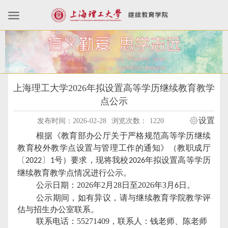
上海理工大学2026年拟设置高等学历继续教育教学
点公示
设置
发布时间：2026-02-28
浏览次数：
1220
根据《教育部办公厅关于严格规范高等学历继续
教育校外教学点设置与管理工作的通知》（教职成厅
〔
〕
号）要求，现将我校
年拟设置高等学历
2022
1
2026
继续教育教学点情况进行公示。
公示日期：
202
6
年
2
月
28
日至
202
6
年
3
月
日。
6
公示期间，如有异议，请与继续教育学院教学评
估与招生办公室联系。
联系电话：
55271409
，联系人：钱老师、
陈
老师